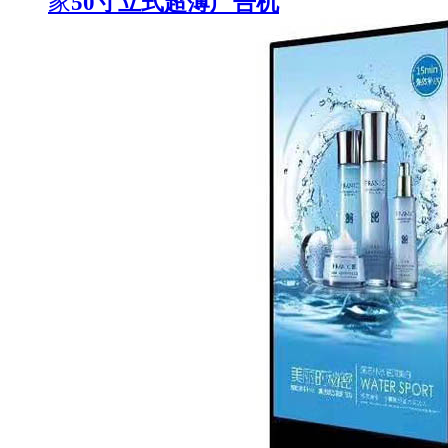
家
50寸立式超薄广告机