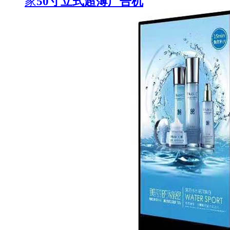
家
50寸立式超薄广告机