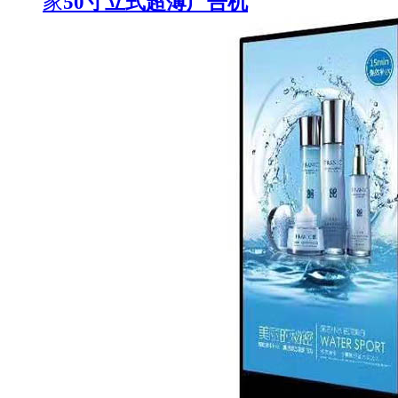
家
50寸立式超薄广告机