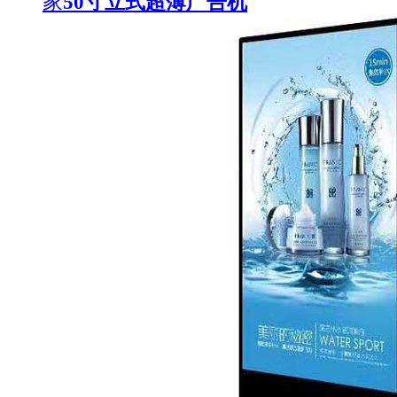
家
50寸立式超薄广告机