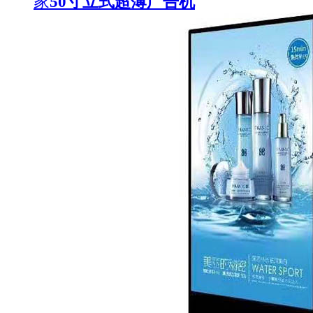
家
50寸立式超薄广告机