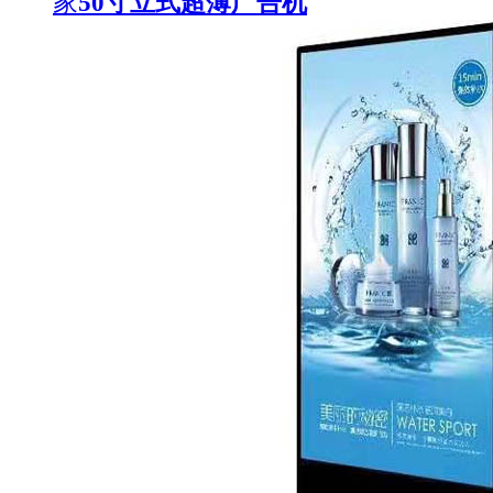
家
50寸立式超薄广告机