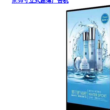
家
50寸立式超薄广告机