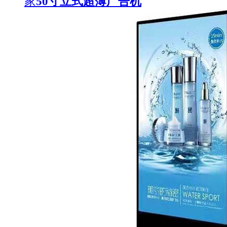
家
50寸立式超薄广告机