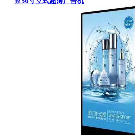
家
50寸立式超薄广告机